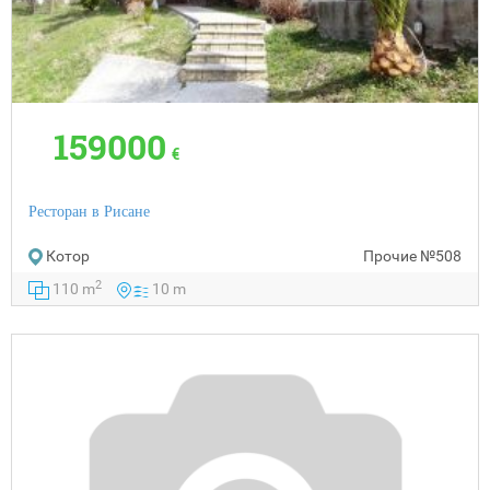
159000
€
Ресторан в Рисане
Котор
Прочие
№508
2
110 m
10 m