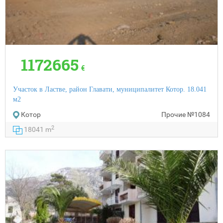
1172665
€
Участок в Ластве, район Главати, муниципалитет Котор. 18.041
м2
Котор
Прочие
№1084
2
18041 m