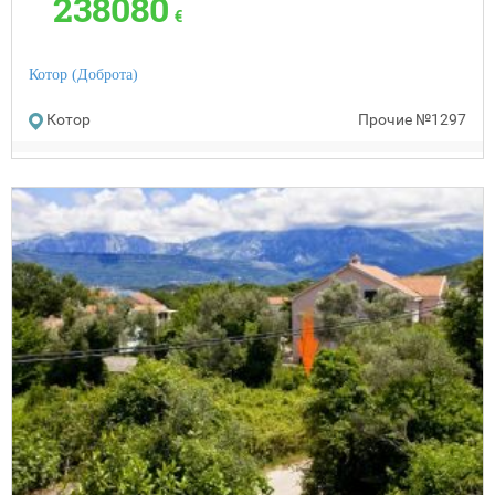
238080
€
Котор (Доброта)
Котор
Прочие
№1297