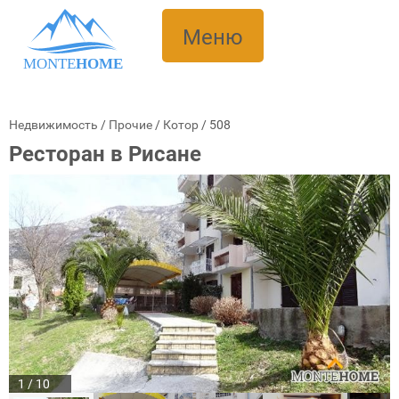
Меню
MONTE
HOME
Недвижимость
/
Прочие
/
Котор
/
508
Ресторан в Рисане
1 / 10