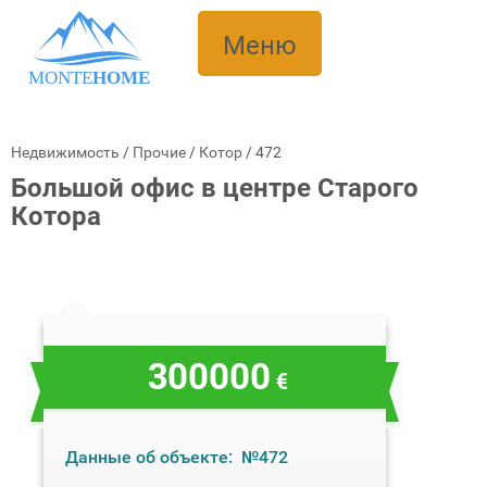
Меню
MONTE
HOME
Недвижимость
/
Прочие
/
Котор
/
472
Большой офис в центре Старого
Котора
300000
€
Данные об объекте:
№472