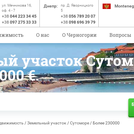
ул. Мечникова 16,
пр. Д. Яворницкого
Днепр:
Monteneg
оф. 4 - 7
5
+38
044 223 34 45
+38
056 789 20 07
+38
097 275 33 33
+38
098 696 39 79
ижимость
О нас
O Черногории
Вопросы
ый участок Сутом
000 €.
Б
движимость
/
Земельный участок
/
Сутоморе
/
Более 230000