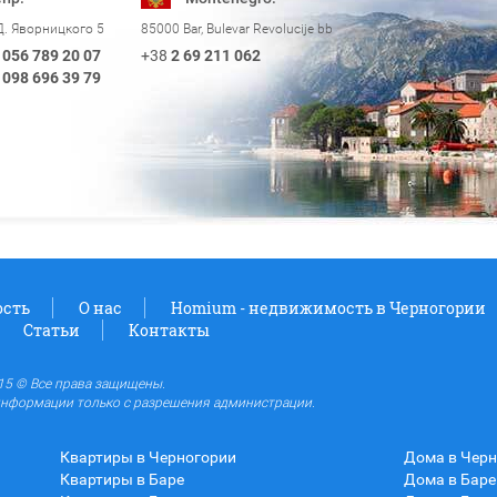
Д. Яворницкого 5
85000 Bar, Bulevar Revolucije bb
056 789 20 07
+38
2 69 211 062
098 696 39 79
сть
О нас
Homium - недвижимость в Черногории
Статьи
Контакты
5 © Все права защищены.
нформации только с разрешения администрации.
Квартиры в Черногории
Дома в Чер
Квартиры в Баре
Дома в Баре