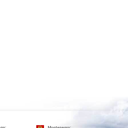
пр:
Montenegro: