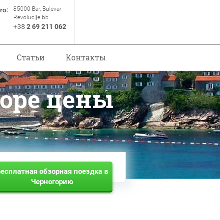
85000 Bar, Bulevar
ro:
Revolucije bb
+38
2 69 211 062
Статьи
Контакты
оре цены
есплатная обзорная поездка в
Черногорию