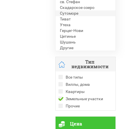
св. Стефан
Скадарское озеро
Сутоморе
Тиват
Утеха
Герцег-Нови
Цетинье
Шушань
Другие
Тип
недвижимости
Все типы
Виллы, дома
Квартиры
Земельные участки
Прочие
Цена