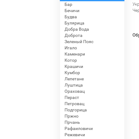
Ук
Бар
Че
Бечичи
Будва
Булярица
Добра Вода
Об
Доброта
Зеленый Пояс
Игало
Каменари
Котор
Крашичи
Кумбор
Лепетане
Луштица
Ораховац
Пераст
Петровац
Подгорица
Пржно
Прчань
Рафаиловичи
Режевичи