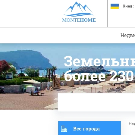
Киев:
MONTE
HOME
Недв
Земельн
более 230
Не
Все города