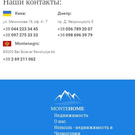
Наши контакты:
Киев:
Днепр:
пр. Д. Яворницкого 5
ул. Мечникова 16, оф. 4 - 7
+38
056 789 20 07
+38
044 223 34 45
+38
098 696 39 79
+38
097 275 33 33
Montenegro:
85000 Bar, Bulevar Revolucije bb
+38
2 69 211 062
MONTE
HOME
Недвижимость
О нас
Homium - недвижимость в
Черногории