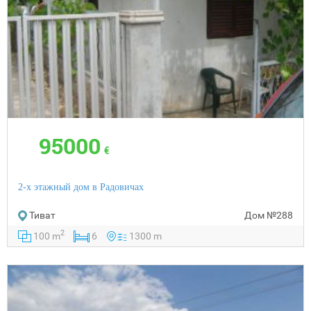
95000
€
2-х этажный дом в Радовичах
Тиват
Дом
№288
2
100 m
6
1300 m