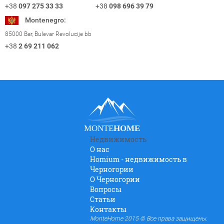
+38
098 696 39 79
+38
097 275 33 33
Montenegro:
85000 Bar, Bulevar Revolucije bb
+38
2 69 211 062
MONTE
HOME
Недвижимость
О нас
Homium - недвижимость в
Черногории
O Черногории
Вопросы
Статьи
Контакты
MonteHome 2015 © Все права защищены.