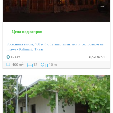
Цена под запрос
Роскошная вилла, 400 м ², с 12 апартаментами и рестораном на
пляже - Kalimanj, Тиват
Тиват
Дом
№580
2
400 m
12
10 m