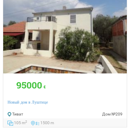
95000
€
Новый дом в Луштице
Тиват
Дом
№209
2
105 m
1500 m