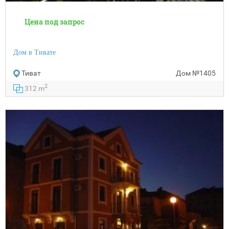
Цена под запрос
Дом в Тивате
Тиват
Дом
№1405
2
312 m