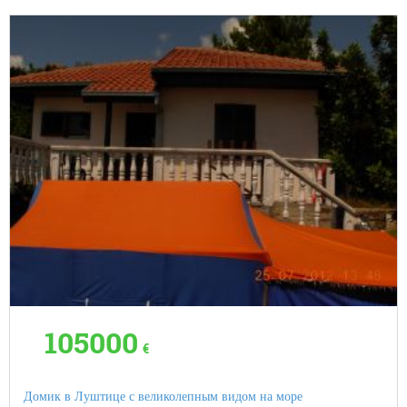
105000
€
Домик в Луштице с великолепным видом на море