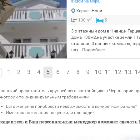
видом на море.
Херцег-Нови
2
130 m
5
3-х этажный дом в Нивице, Герце
дома 130м2,на участке земли 112
столовая,3 ванных комнаты, тер
нах...
Подробнее
1
2
3
4
5
6
7
8
9
10
11
12
13
1
раинский представитель крупнейшего застройщика в Черногории п
рногории по индивидуальным требованиям.
Есть желание приобрести недвижимость в конкретном районе?
Имеются пожелания по цене или площади?
ращайтесь и Ваш персональный менеджер поможет сделать 