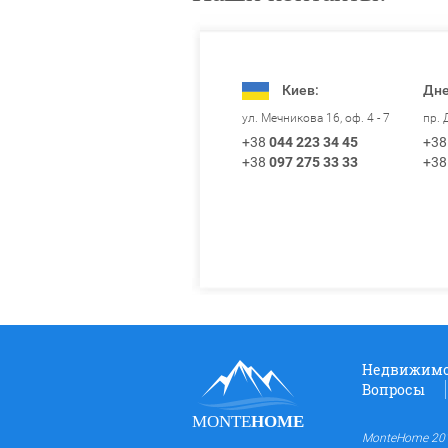
Киев:
Дне
пр. 
ул. Мечникова 16, оф. 4 - 7
+38
+38
044 223 34 45
+38
+38
097 275 33 33
Недвижимо
Вопросы
MONTE
HOME
MonteHome 201