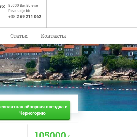
85000 Bar, Bulevar
ro:
Revolucije bb
+38
2 69 211 062
Статьи
Контакты
есплатная обзорная поездка в
Черногорию
105000