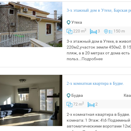
3-х этажный дом в Утехе, Барская р
Утеха
2
220 m
3
150 m
3-х этажный дом в Утехе, в жив
220м2,участок земли 450м2. В 1
пляж, а в 20 метрах от дома ест
польз...
Подробнее
2-х комнатная квартира в Будве.
Будва
Ква
2
72 m
2
2-х комнатная квартира в Будве.
комната: 1 Этаж: 4\6 Подземный 
автоматическими воротами 12м