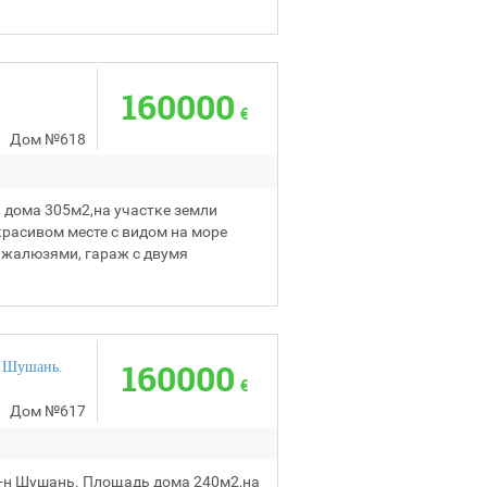
160000
€
Дом
№618
 дома 305м2,на участке земли
расивом месте с видом на море
 жалюзями, гараж с двумя
160000
н Шушань.
€
Дом
№617
р-н Шушань. Площадь дома 240м2,на