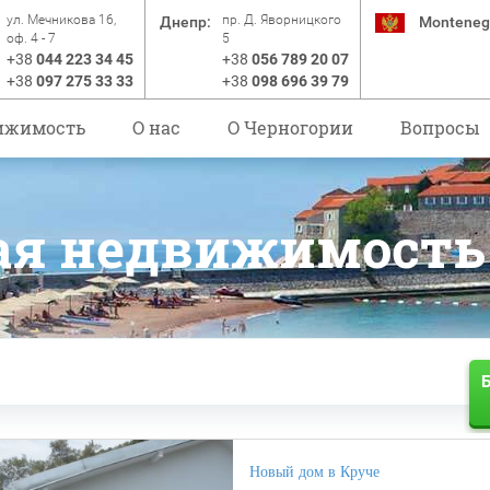
ул. Мечникова 16,
пр. Д. Яворницкого
Днепр:
Monteneg
оф. 4 - 7
5
+38
044 223 34 45
+38
056 789 20 07
+38
097 275 33 33
+38
098 696 39 79
ижимость
О нас
O Черногории
Вопросы
ая недвижимость
Б
Новый дом в Круче