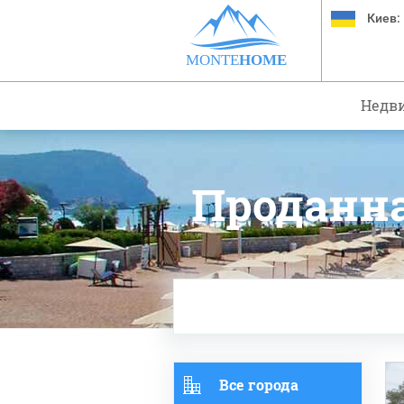
Киев:
MONTE
HOME
Недв
Проданн
Все города