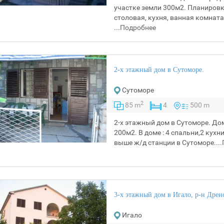
участке земли 300м2. Планировка
столовая, кухня, ванная комната
...
Подробнее
2-х этажный дом в Сутоморе.
Сутоморе
2
85 m
4
500 m
2-х этажный дом в Сутоморе. До
200м2. В доме : 4 спальни,2 кух
выше ж/д станции в Сутоморе....
3-х этажный дом в Игало, р-н Дрен
Игало