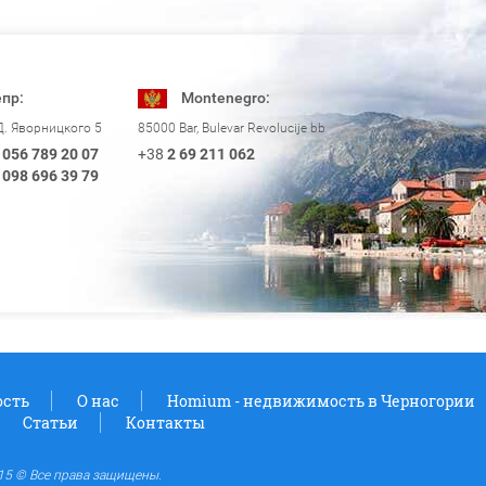
пр:
Montenegro:
Д. Яворницкого 5
85000 Bar, Bulevar Revolucije bb
056 789 20 07
+38
2 69 211 062
098 696 39 79
сть
О нас
Homium - недвижимость в Черногории
Статьи
Контакты
5 © Все права защищены.