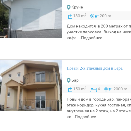
Круче
2
180 m
200 m
Дом находится в 200 метрах от 
участке парковка. Выход на нес
кафе....
Подробнее
Новый 2-х этажный дом в Баре.
Бар
2
150 m
4
2000 m
Новый дом в городе Бар, панора
этаж коридор, кухня-гостиная, с
внутренняя на 2 этаж, на 2 этаж
ко...
Подробнее