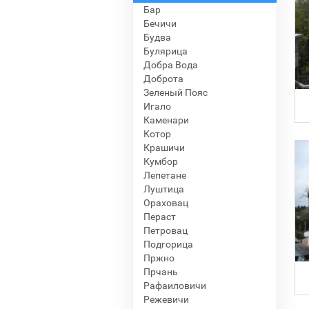
Бар
Бечичи
Будва
Булярица
Добра Вода
Доброта
Зеленый Пояс
Игало
Каменари
Котор
Крашичи
Кумбор
Лепетане
Луштица
Ораховац
Пераст
Петровац
Подгорица
Пржно
Прчань
Рафаиловичи
Режевичи