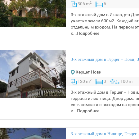
2
306 m
6
3-х этажный дом в Игало, р-н Д
участке земли 600м2. Каждый эт
отдельным входом. На первом эт
к...
Подробнее
3-х этажный дом в Герцег – Нови, 
Херцег-Нови
2
120 m
3
100 m
3-х этажный дом в Герцег – Нов
терраса и лестница. Двор дома
есть комната с выходом на прос
к...
Подробнее
3-х этажный дом в Нивице, Герцег 