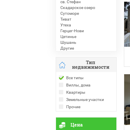
св. Стефан
Скадарское озеро
Сутоморе
Тиват
Утеха
Герцег-Нови
Цетинье
Шушань
Другие
Тип
недвижимости
Все типы
Виллы, дома
Квартиры
Земельные участки
Прочие
Цена