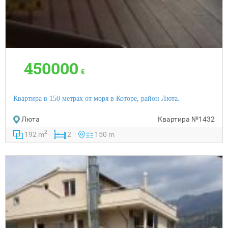
450000
€
Квартира в 150 метрах от моря в Которе, район Люта.
Люта
Квартира
№1432
2
192 m
2
150 m