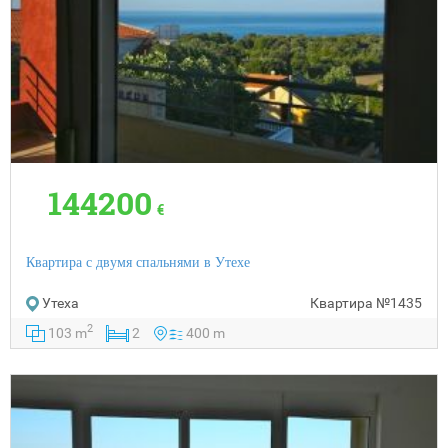
144200
€
Квартира с двумя спальнями в Утехе
Утеха
Квартира
№1435
2
103 m
2
400 m