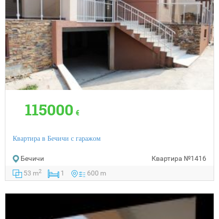
115000
€
Квартира в Бечичи с гаражом
Бечичи
Квартира
№1416
2
53 m
1
600 m