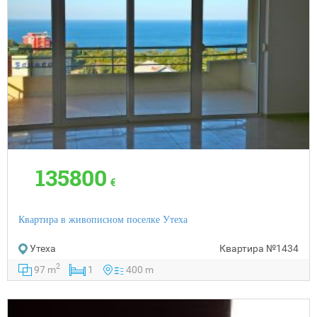
135800
€
Квартира в живописном поселке Утеха
Утеха
Квартира
№1434
2
97 m
1
400 m