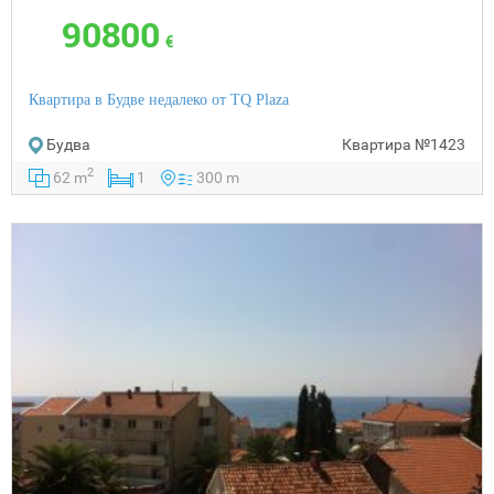
90800
€
Квартира в Будве недалеко от TQ Plaza
Будва
Квартира
№1423
2
62 m
1
300 m