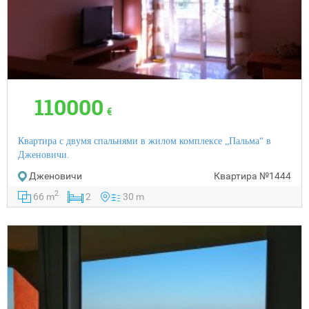
110000
€
Квартира с двумя спальнями в жилом комплексе „Пальма“ в
Дженовичи.
Дженовичи
Квартира
№1444
2
66 m
2
30 m