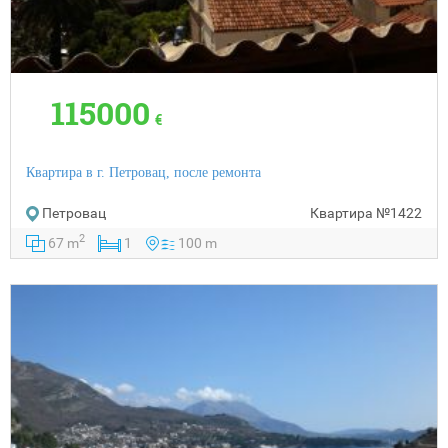
115000
€
Квартира в г. Петровац, после ремонта
Петровац
Квартира
№1422
2
67 m
1
100 m