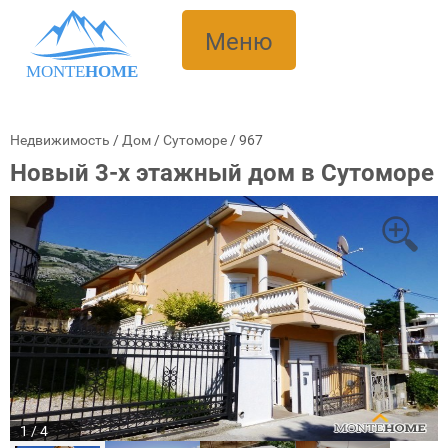
Меню
MONTE
HOME
Недвижимость
/
Дом
/
Сутоморе
/
967
Новый 3-х этажный дом в Сутоморе
1 / 4