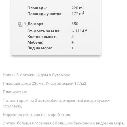
2
Площадь:
220 m
2
Площадь участка:
177 m
До моря:
650
Ст-мость за м кв:
~ 1114 €
Кол-во комнат:
4
Мебель:
+
Вид на море:
+
Новый 3-х этажный дом в Сутоморе.
Площадь дома 220м2. Участок земли 177м2.
Планировка:
1 этаж: гараж на 2 автомобиля, отдельный вход в кухню-
столовую,
Наружная лестница на второй этаж.
2 этаж: большая гостиная с большим балконом с видом на море,