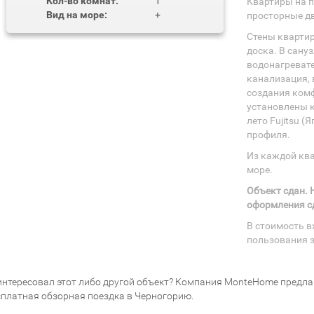
Кол-во комнат:
1
Квартиры на 
Вид на море:
+
просторные дв
Стены квартир
доска. В сану
водонагревате
канализация, 
создания ком
установлены 
лето Fujitsu (
профиля.
Из каждой кв
море.
Объект сдан.
оформления с
В стоимость в
пользования з
интересовал этот либо другой объект? Компания MonteHome предлаг
сплатная обзорная поездка в Черногорию.