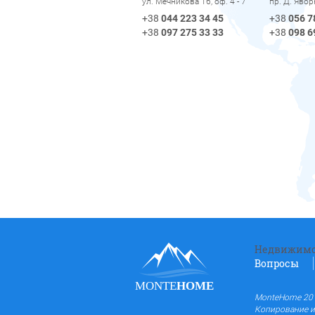
пр. Д. Яво
ул. Мечникова 16, оф. 4 - 7
+38
056 7
+38
044 223 34 45
+38
098 6
+38
097 275 33 33
Недвижимо
Вопросы
MONTE
HOME
MonteHome 201
Копирование и