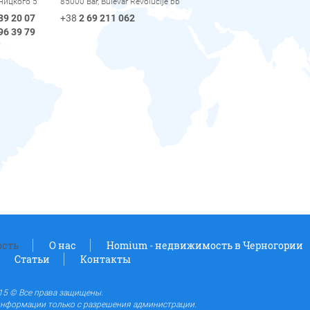
рницкого 5
85000 Bar, Bulevar Revolucije bb
89 20 07
+38
2 69 211 062
96 39 79
сть
О нас
Homium - недвижимость в Черногории
Статьи
Контакты
5 © Все права защищены.
нформации только с разрешения администрации.