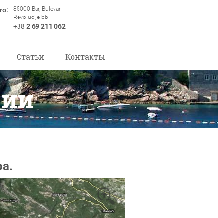
85000 Bar, Bulevar
ro:
Revolucije bb
+38
2 69 211 062
Статьи
Контакты
рии
ра.