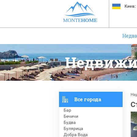
Киев:
MONTE
HOME
Недв
Недвижи
Не
Все города
С
Бар
Бечичи
Будва
Булярица
Добра Вода