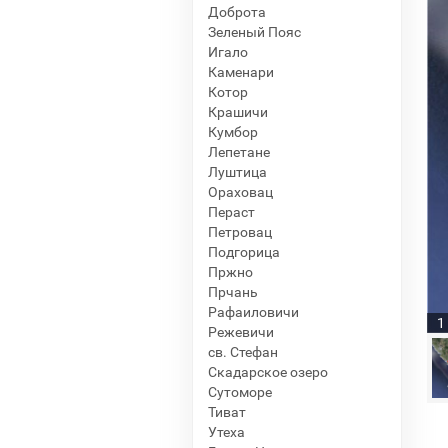
Доброта
Зеленый Пояс
Игало
Каменари
Котор
Крашичи
Кумбор
Лепетане
Луштица
Ораховац
Пераст
Петровац
Подгорица
Пржно
Прчань
Рафаиловичи
1
Режевичи
св. Стефан
Скадарское озеро
Сутоморе
Тиват
Утеха