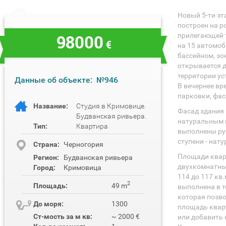
Новый 5-ти э
построен на р
98000
прилегающей 
€
на 15 автомоб
бассейном, зо
открывается д
территории у
Данные об объекте:
№946
В вечернее вр
парковки, фас
Название:
Студия в Кримовице.
Фасад здания
Будванская ривьера.
натуральным 
Тип:
Квартира
выполнены руч
ступени - нат
Cтрана:
Черногория
Площади кварти
Регион:
Будванская ривьера
двухкомнатные 
Город:
Кримовица
114 до 117 кв
2
Площадь:
49 m
выполнена в т
которая позво
До моря:
1300
площадь кварт
Ст-мость за м кв:
~ 2000 €
или добавить 