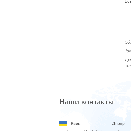
Вс
Об
*а
Дл
по
Наши контакты:
Киев:
Днепр: