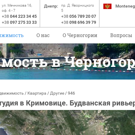
ул. Мечникова 16,
пр. Д. Яворницкого
Днепр:
Monteneg
оф. 4 - 7
5
+38
044 223 34 45
+38
056 789 20 07
+38
097 275 33 33
+38
098 696 39 79
ижимость
О нас
O Черногории
Вопросы
мость в Черного
движимость
/
Квартира
/
Другие
/
946
тудия в Кримовице. Будванская ривье