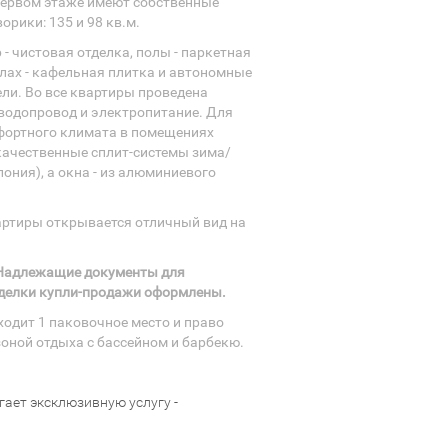
первом этаже имеют собственные
орики: 135 и 98 кв.м.
 - чистовая отделка, полы - паркетная
злах - кафельная плитка и автономные
ли. Во все квартиры проведена
водопровод и электропитание. Для
фортного климата в помещениях
качественные сплит-системы зима/
Япония), а окна - из алюминиевого
артиры открывается отличный вид на
 Надлежащие документы для
делки купли-продажи оформлены.
ходит 1 паковочное место и право
оной отдыха с бассейном и барбекю.
ает эксклюзивную услугу -