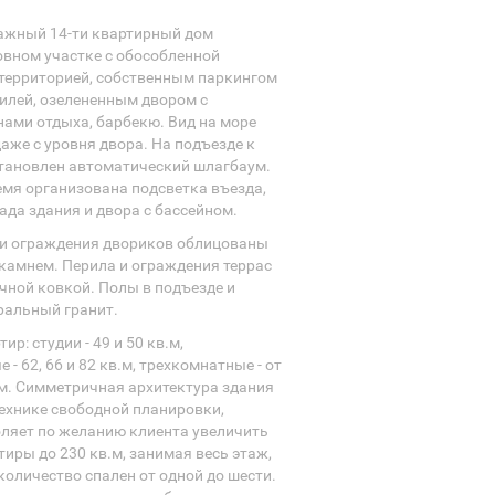
тажный 14-ти квартирный дом
овном участке с обособленной
территорией, собственным паркингом
илей, озелененным двором с
нами отдыха, барбекю. Вид на море
аже с уровня двора. На подъезде к
становлен автоматический шлагбаум.
емя организована подсветка въезда,
ада здания и двора с бассейном.
 и ограждения двориков облицованы
камнем. Перила и ограждения террас
ной ковкой. Полы в подъезде и
уральный гранит.
р: студии - 49 и 50 кв.м,
- 62, 66 и 82 кв.м, трехкомнатные - от
.м. Симметричная архитектура здания
ехнике свободной планировки,
ляет по желанию клиента увеличить
иры до 230 кв.м, занимая весь этаж,
количество спален от одной до шести.