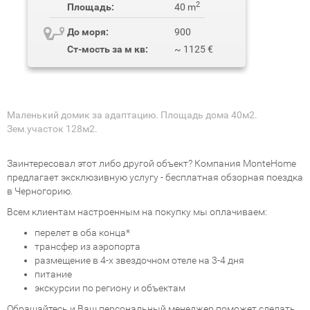
2
Площадь:
40 m
До моря:
900
Ст-мость за м кв:
~ 1125 €
Маленький домик за адаптацию. Площадь дома 40м2.
Зем.участок 128м2.
Заинтересовал этот либо другой объект? Компания MonteHome
предлагает эксклюзивную услугу - бесплатная обзорная поездка
в Черногорию.
Всем клиентам настроенным на покупку мы оплачиваем:
перелет в оба конца*
трансфер из аэропорта
размещение в 4-х звездочном отеле на 3-4 дня
питание
экскурсии по региону и объектам
Обращайтесь и Ваш персональный менеджер поможет сделать