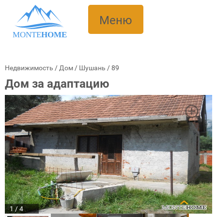
Меню
MONTE
HOME
Недвижимость
/
Дом
/
Шушань
/
89
Дом за адаптацию
1 / 4