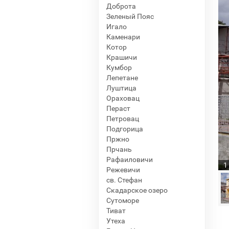
Доброта
Зеленый Пояс
Игало
Каменари
Котор
Крашичи
Кумбор
Лепетане
Луштица
Ораховац
Пераст
Петровац
Подгорица
Пржно
Прчань
Рафаиловичи
1
Режевичи
св. Стефан
Скадарское озеро
Сутоморе
Тиват
Утеха