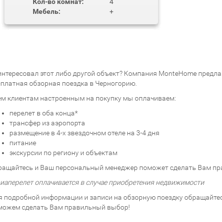
Кол-во комнат:
4
Мебель:
+
интересовал этот либо другой объект? Компания MonteHome предлаг
сплатная обзорная поездка в Черногорию.
ем клиентам настроенным на покупку мы оплачиваем:
перелет в оба конца*
трансфер из аэропорта
размещение в 4-х звездочном отеле на 3-4 дня
питание
экскурсии по региону и объектам
ращайтесь и Ваш персональный менеджер поможет сделать Вам пр
виаперелет оплачивается в случае приобретения недвижимости
я подробной информации и записи на обзорную поездку обращайтесь
можем сделать Вам правильный выбор!