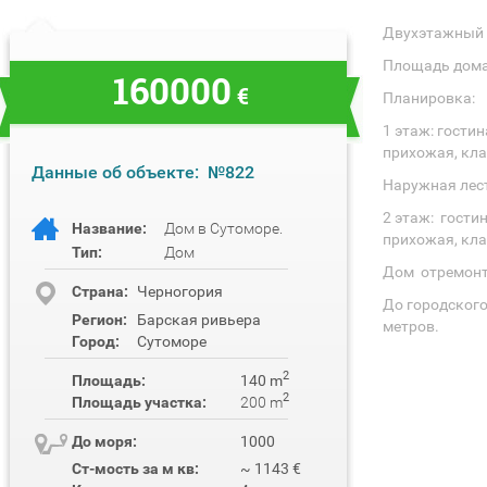
Двухэтажный 
Площадь дома
160000
€
Планировка:
1 этаж: гостин
прихожая, кла
Данные об объекте:
№822
Наружная лест
2 этаж: гостин
Название:
Дом в Сутоморе.
прихожая, клад
Тип:
Дом
Дом отремонти
Cтрана:
Черногория
До городског
Регион:
Барская ривьера
метров.
Город:
Сутоморе
2
Площадь:
140 m
2
Площадь участка:
200 m
До моря:
1000
Ст-мость за м кв:
~ 1143 €