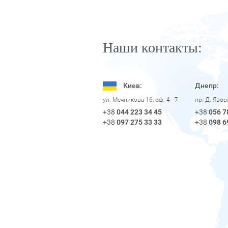
Наши контакты:
Киев:
Днепр:
пр. Д. Яво
ул. Мечникова 16, оф. 4 - 7
+38
056 7
+38
044 223 34 45
+38
098 6
+38
097 275 33 33