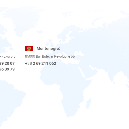
Montenegro:
рницкого 5
85000 Bar, Bulevar Revolucije bb
89 20 07
+38
2 69 211 062
96 39 79