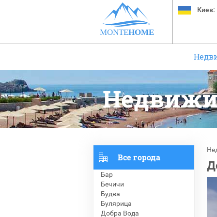
Киев:
MONTE
HOME
Недв
Недвижи
Не
Все города
Д
Бар
Бечичи
Будва
Булярица
Добра Вода