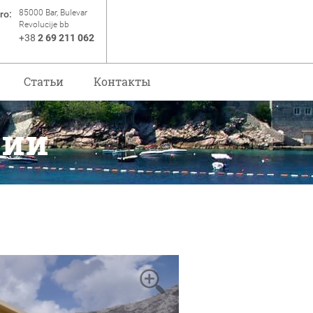
85000 Bar, Bulevar
ro:
Revolucije bb
+38
2 69 211 062
Статьи
Контакты
рии