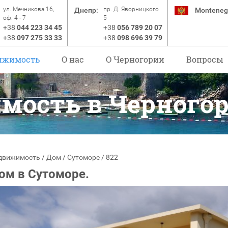
ул. Мечникова 16,
пр. Д. Яворницкого
Днепр:
Monteneg
оф. 4 - 7
5
+38
044 223 34 45
+38
056 789 20 07
+38
097 275 33 33
+38
098 696 39 79
ижимость
О нас
O Черногории
Вопросы
мость в Черного
движимость
/
Дом
/
Сутоморе
/
822
ом в Сутоморе.