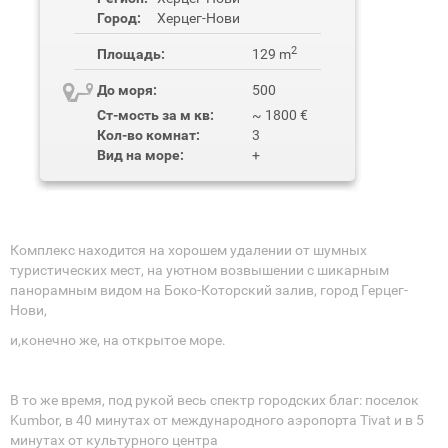
Город:
Херцег-Нови
2
Площадь:
129 m
До моря:
500
Ст-мость за м кв:
~ 1800 €
Кол-во комнат:
3
Вид на море:
+
Комплекс находится на хорошем удалении от шумных
туристических мест, на уютном возвышении с шикарным
панорамным видом на Боко-Которский залив, город Герцег-
Нови,
и,конечно же, на открытое море.
В то же время, под рукой весь спектр городских благ: поселок
Kumbor, в 40 минутах от международного аэропорта Tivat и в 5
минутах от культурного центра