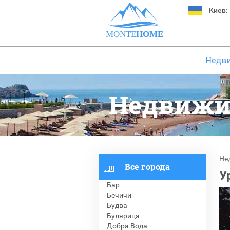
Киев:
MONTE
HOME
Недв
Недвижи
Не
Все города
У
Бар
Бечичи
Будва
Булярица
Добра Вода