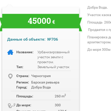
Добра Вода.
Участок каск
45000
€
Площадь 260
Продается с п
Планировка д
Данные об объекте:
№706
архитектором
До моря 300м
Название:
Урбанизированный
участок земли с
проектом.
Тип:
Земельный участок
Cтрана:
Черногория
Регион:
Барская ривьера
Город:
Добра Вода
2
Площадь:
260 m
До моря:
300