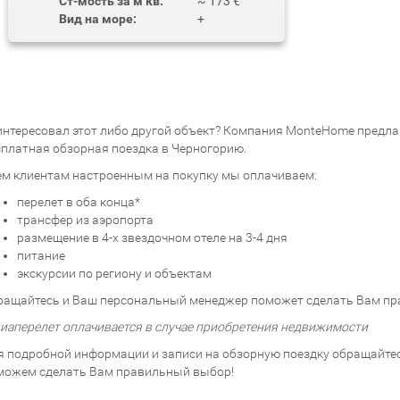
Ст-мость за м кв:
~ 173 €
Вид на море:
+
интересовал этот либо другой объект? Компания MonteHome предлаг
сплатная обзорная поездка в Черногорию.
ем клиентам настроенным на покупку мы оплачиваем:
перелет в оба конца*
трансфер из аэропорта
размещение в 4-х звездочном отеле на 3-4 дня
питание
экскурсии по региону и объектам
ращайтесь и Ваш персональный менеджер поможет сделать Вам пр
виаперелет оплачивается в случае приобретения недвижимости
я подробной информации и записи на обзорную поездку обращайтесь
можем сделать Вам правильный выбор!