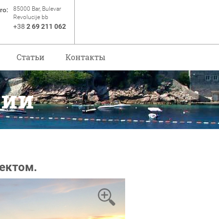
85000 Bar, Bulevar
ro:
Revolucije bb
+38
2 69 211 062
Статьи
Контакты
рии
ектом.