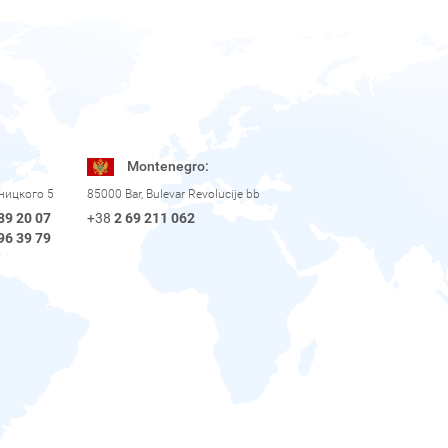
Montenegro:
рницкого 5
85000 Bar, Bulevar Revolucije bb
89 20 07
+38
2 69 211 062
96 39 79