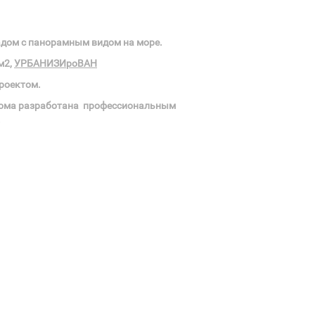
адом с панорамным видом на море.
м2,
УРБАНИЗИ
ро
ВАН
роектом.
ома разработана профессиональным
.