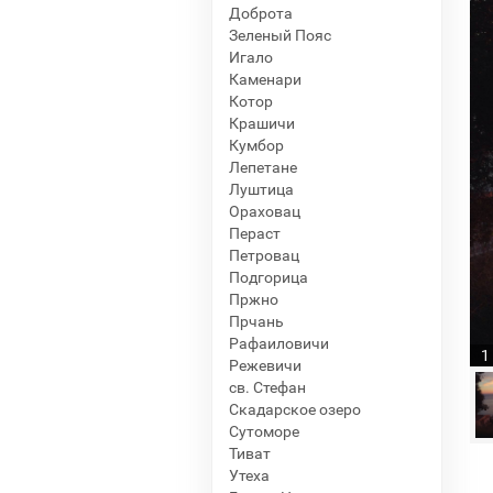
Доброта
Зеленый Пояс
Игало
Каменари
Котор
Крашичи
Кумбор
Лепетане
Луштица
Ораховац
Пераст
Петровац
Подгорица
Пржно
Прчань
Рафаиловичи
1
Режевичи
св. Стефан
Скадарское озеро
Сутоморе
Тиват
Утеха