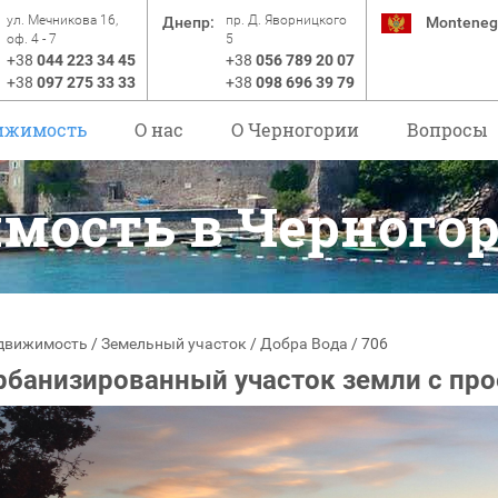
ул. Мечникова 16,
пр. Д. Яворницкого
Днепр:
Monteneg
оф. 4 - 7
5
+38
044 223 34 45
+38
056 789 20 07
+38
097 275 33 33
+38
098 696 39 79
ижимость
О нас
O Черногории
Вопросы
мость в Черного
движимость
/
Земельный участок
/
Добра Вода
/
706
рбанизированный участок земли с про