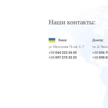
Наши контакты:
Киев:
Днепр:
пр. Д. Яво
ул. Мечникова 16, оф. 4 - 7
+38
056 7
+38
044 223 34 45
+38
098 6
+38
097 275 33 33