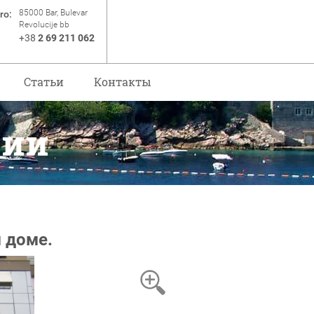
85000 Bar, Bulevar
ro:
Revolucije bb
+38
2 69 211 062
Статьи
Контакты
рии
 доме.