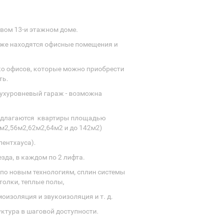
вом 13-и этажном доме.
аже находятся офисные помещения и
ко офисов, которые можно приобрести
ть.
ухуровневый гараж - возможна
едлагаются квартиры площадью
м2,56м2,62м2,64м2 и до 142м2)
пентхауса).
езда, в каждом по 2 лифта.
по новым технологиям, сплин системы
толки, теплые полы,
оизоляция и звукоизоляция и т. д.
ктура в шаговой доступности.