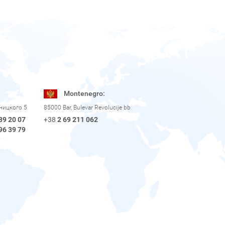
Montenegro:
рницкого 5
85000 Bar, Bulevar Revolucije bb
89 20 07
+38
2 69 211 062
96 39 79