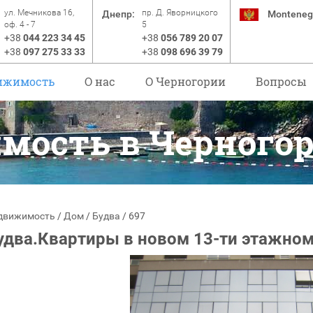
ул. Мечникова 16,
пр. Д. Яворницкого
Днепр:
Monteneg
оф. 4 - 7
5
+38
044 223 34 45
+38
056 789 20 07
+38
097 275 33 33
+38
098 696 39 79
ижимость
О нас
O Черногории
Вопросы
мость в Черного
движимость
/
Дом
/
Будва
/
697
удва.Квартиры в новом 13-ти этажном