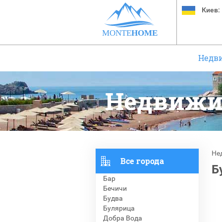
Киев:
MONTE
HOME
Недв
Недвижи
Не
Все города
Б
Бар
Бечичи
Будва
Булярица
Добра Вода