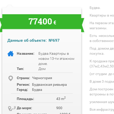
Будва.
Квартиры в но
77400
€
На первом эт
магазины.
Есть несколь
Данные об объекте:
№697
в собственнос
Под домом дв
Название:
Будва.Квартиры в
покупка.
новом 13-ти этажном
К продаже пр
доме.
(37м2,43м2,50
Тип:
Дом
(от студии до 
Cтрана:
Черногория
В доме 3 подъ
Регион:
Будванская ривьера
Дом построен 
Город:
Будва
встроены в по
2
Площадь:
43 m
усиленная шум
До моря:
900
Вся инфрастру