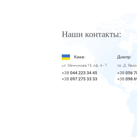
Наши контакты:
Киев:
Днепр:
пр. Д. Яво
ул. Мечникова 16, оф. 4 - 7
+38
056 7
+38
044 223 34 45
+38
098 6
+38
097 275 33 33