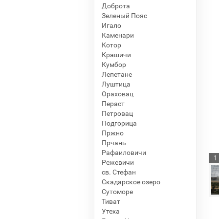
Доброта
Зеленый Пояс
Игало
Каменари
Котор
Крашичи
Кумбор
Лепетане
Луштица
Ораховац
Пераст
Петровац
Подгорица
Пржно
Прчань
Рафаиловичи
1
Режевичи
св. Стефан
Скадарское озеро
Сутоморе
Тиват
Утеха