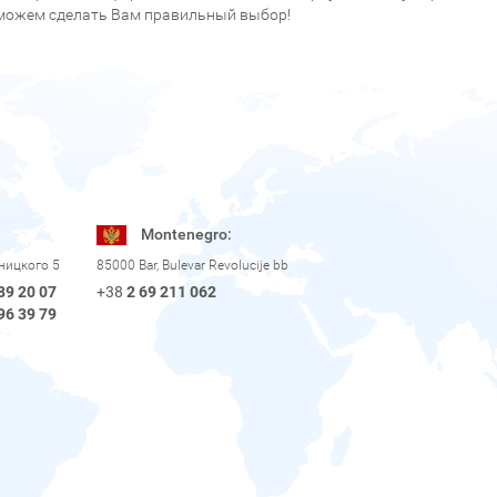
можем сделать Вам правильный выбор!
Montenegro:
рницкого 5
85000 Bar, Bulevar Revolucije bb
89 20 07
+38
2 69 211 062
96 39 79