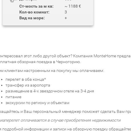
Ст-мость за м кв:
~ 1188 €
Кол-во комнат:
3
Вид на море:
+
интересовал этот либо другой объект? Компания MonteHome предлаг
сплатная обзорная поездка в Черногорию.
ем клиентам настроенным на покупку мы оплачиваем:
перелет в оба конца*
трансфер из аэропорта
размещение в 4-х звездочном отеле на 3-4 дня
питание
экскурсии по региону и объектам
ращайтесь и Ваш персональный менеджер поможет сделать Вам пр
виаперелет оплачивается в случае приобретения недвижимости
я подробной информации и записи на обзорную поездку обращайтесь