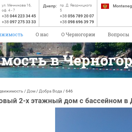
ул. Мечникова 16,
пр. Д. Яворницкого
Днепр:
Monteneg
оф. 4 - 7
5
+38
044 223 34 45
+38
056 789 20 07
+38
097 275 33 33
+38
098 696 39 79
ижимость
О нас
O Черногории
Вопросы
мость в Черного
движимость
/
Дом
/
Добра Вода
/
646
овый 2-х этажный дом с бассейном в 