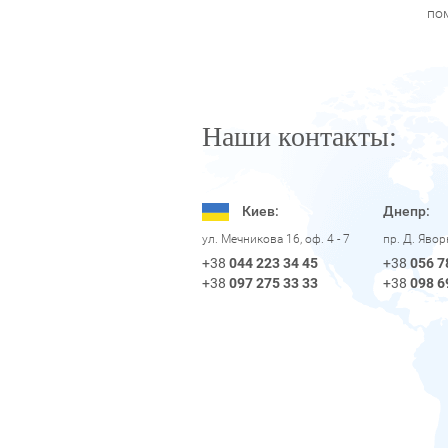
по
Наши контакты:
Киев:
Днепр:
пр. Д. Яво
ул. Мечникова 16, оф. 4 - 7
+38
056 7
+38
044 223 34 45
+38
098 6
+38
097 275 33 33