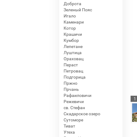
Доброта
Зеленый Пояс
Игало
Каменари
Котор
Крашичи
Кумбор
Лепетане
Луштица
Ораховац
Пераст
Петровац
Подгорица
Пржно
Прчань
Рафаиловичи
1
Режевичи
св. Стефан
Скадарское озеро
Сутоморе
Тиват
Утеха