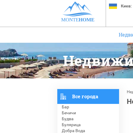
Киев:
MONTE
HOME
Недв
Недвижи
Не
Все города
Н
Бар
Бечичи
Будва
Булярица
Добра Вода