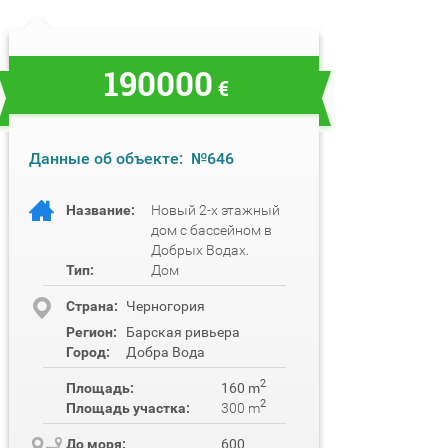
190000
€
Данные об объекте:
№646
Название:
Новый 2-х этажный
дом с бассейном в
Добрых Водах.
Тип:
Дом
Cтрана:
Черногория
Регион:
Барская ривьера
Город:
Добра Вода
2
Площадь:
160 m
2
Площадь участка:
300 m
До моря:
600