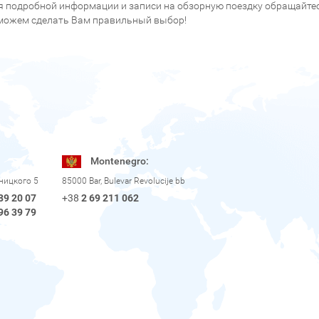
я подробной информации и записи на обзорную поездку обращайтесь
можем сделать Вам правильный выбор!
Montenegro:
рницкого 5
85000 Bar, Bulevar Revolucije bb
89 20 07
+38
2 69 211 062
96 39 79