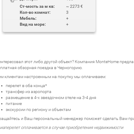
Ст-мость за м кв:
~ 2273 €
Кол-во комнат:
3
Мебель:
+
Вид на море:
+
интересовал этот либо другой объект? Компания MonteHome предлаг
сплатная обзорная поездка в Черногорию.
ем клиентам настроенным на покупку мы оплачиваем:
перелет в оба конца*
трансфер из аэропорта
размещение в 4-х звездочном отеле на 3-4 дня
питание
экскурсии по региону и объектам
ращайтесь и Ваш персональный менеджер поможет сделать Вам пр
виаперелет оплачивается в случае приобретения недвижимости