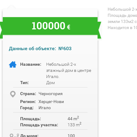
Небольшой 2-х
Площадь дома 
100000
земли 133м2 с
€
Находится в 1
Данные об объекте:
№603
Название:
Небольшой 2-х
этажный дом в центре
Игало.
Тип:
Дом
Cтрана:
Черногория
Регион:
Херцег-Нови
Город:
Игало
2
Площадь:
44 m
2
Площадь участка:
133 m
До моря:
100