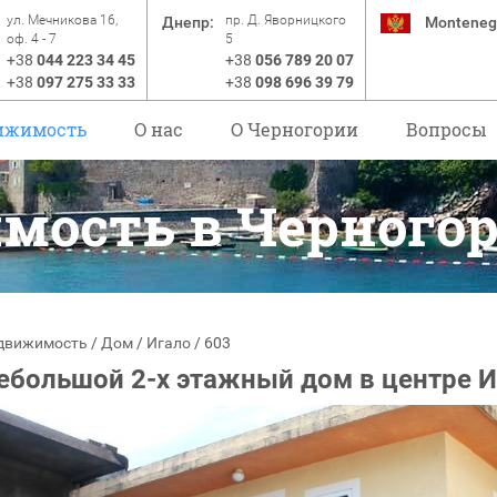
ул. Мечникова 16,
пр. Д. Яворницкого
Днепр:
Monteneg
оф. 4 - 7
5
+38
044 223 34 45
+38
056 789 20 07
+38
097 275 33 33
+38
098 696 39 79
ижимость
О нас
O Черногории
Вопросы
мость в Черного
движимость
/
Дом
/
Игало
/
603
ебольшой 2-х этажный дом в центре И