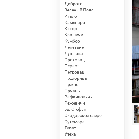
Доброта
Зеленый Пояс
Игало
Каменари
Котор
Крашичи
Кумбор
Лепетане
Луштица
Ораховац
Пераст
Петровац
Подгорица
Пржно
Прчань
Рафаиловичи
1
Режевичи
св. Стефан
Скадарское озеро
Сутоморе
Тиват
Утеха