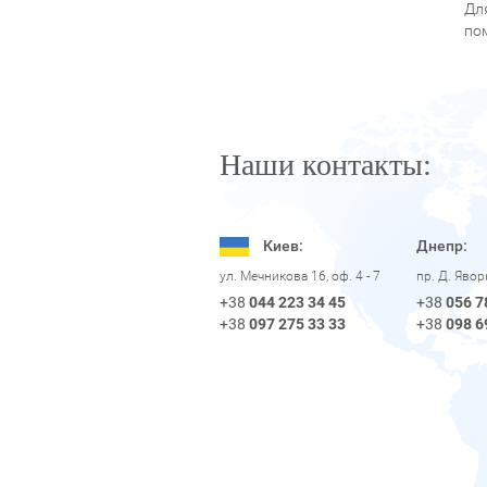
Дл
по
Наши контакты:
Киев:
Днепр:
пр. Д. Яво
ул. Мечникова 16, оф. 4 - 7
+38
056 7
+38
044 223 34 45
+38
098 6
+38
097 275 33 33