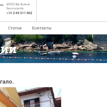
85000 Bar, Bulevar
ro:
Revolucije bb
+38
2 69 211 062
Статьи
Контакты
рии
гало.