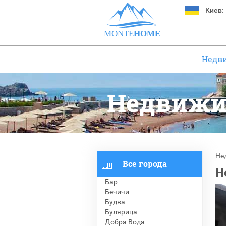
Киев:
MONTE
HOME
Недв
Недвижи
Не
Все города
Н
Бар
Бечичи
Будва
Булярица
Добра Вода