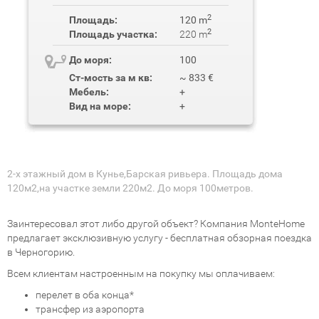
2
Площадь:
120 m
2
Площадь участка:
220 m
До моря:
100
Ст-мость за м кв:
~ 833 €
Мебель:
+
Вид на море:
+
2-х этажный дом в Кунье,Барская ривьера. Площадь дома
120м2,на участке земли 220м2. До моря 100метров.
Заинтересовал этот либо другой объект? Компания MonteHome
предлагает эксклюзивную услугу - бесплатная обзорная поездка
в Черногорию.
Всем клиентам настроенным на покупку мы оплачиваем:
перелет в оба конца*
трансфер из аэропорта