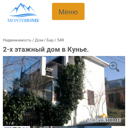
Меню
MONTE
HOME
Недвижимость
/
Дом
/
Бар
/
549
2-х этажный дом в Кунье.
1 / 4