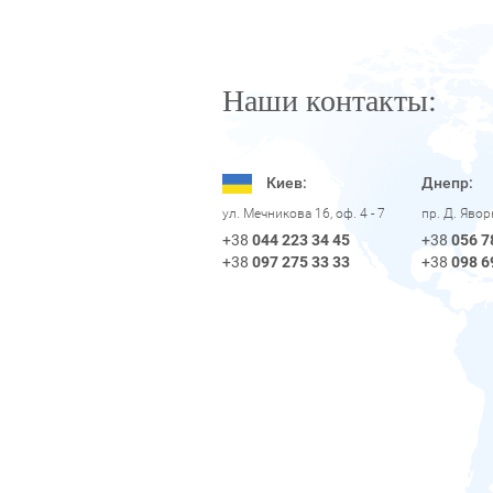
Наши контакты:
Киев:
Днепр:
пр. Д. Яво
ул. Мечникова 16, оф. 4 - 7
+38
056 7
+38
044 223 34 45
+38
098 6
+38
097 275 33 33