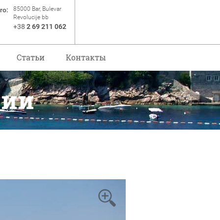
85000 Bar, Bulevar
ro:
Revolucije bb
+38
2 69 211 062
Статьи
Контакты
рии