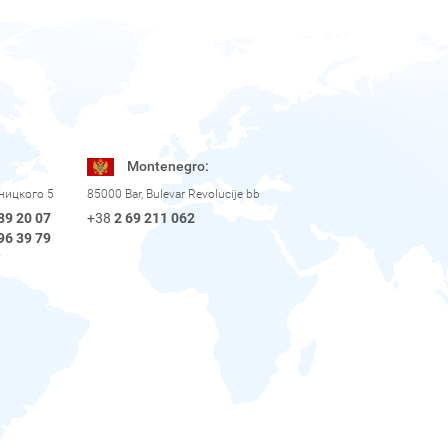
Montenegro:
рницкого 5
85000 Bar, Bulevar Revolucije bb
89 20 07
+38
2 69 211 062
96 39 79