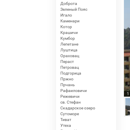
Доброта
Зеленый Пояс
Игало
Каменари
Котор
Крашичи
Кумбор
Лепетане
Луштица
Ораховац
Пераст
Петровац
Подгорица
Пржно
Прчань
Рафаиловичи
1
Режевичи
св. Стефан
Скадарское озеро
Сутоморе
Тиват
Утеха