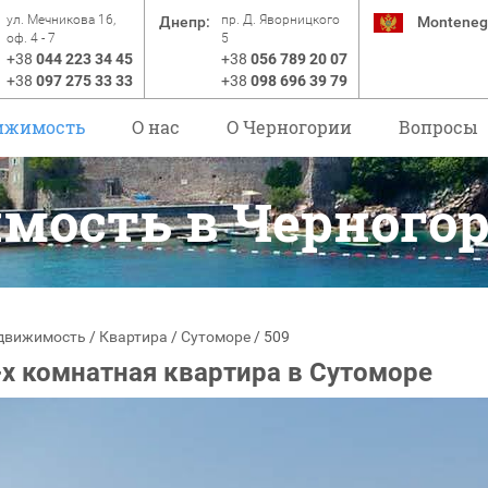
ул. Мечникова 16,
пр. Д. Яворницкого
Днепр:
Monteneg
оф. 4 - 7
5
+38
044 223 34 45
+38
056 789 20 07
+38
097 275 33 33
+38
098 696 39 79
ижимость
О нас
O Черногории
Вопросы
мость в Черного
движимость
/
Квартира
/
Сутоморе
/
509
-х комнатная квартира в Сутоморе