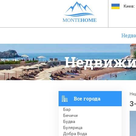
Киев:
MONTE
HOME
Недв
Недвижи
Не
Все города
3
Бар
Бечичи
Будва
Булярица
Добра Вода