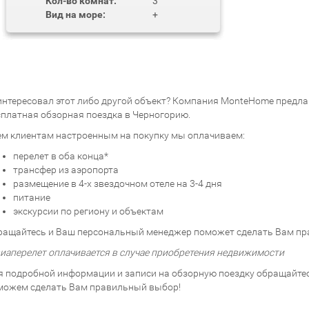
Кол-во комнат:
3
Вид на море:
+
интересовал этот либо другой объект? Компания MonteHome предлаг
сплатная обзорная поездка в Черногорию.
ем клиентам настроенным на покупку мы оплачиваем:
перелет в оба конца*
трансфер из аэропорта
размещение в 4-х звездочном отеле на 3-4 дня
питание
экскурсии по региону и объектам
ращайтесь и Ваш персональный менеджер поможет сделать Вам пр
виаперелет оплачивается в случае приобретения недвижимости
я подробной информации и записи на обзорную поездку обращайтесь
можем сделать Вам правильный выбор!