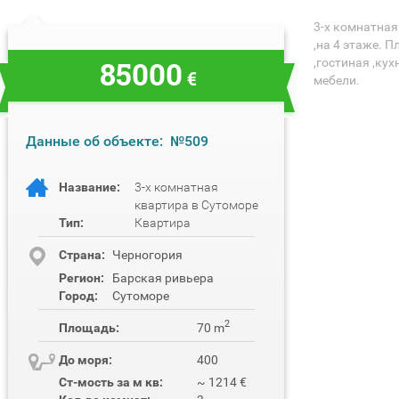
3-х комнатная
,на 4 этаже. 
85000
,гостиная ,кух
€
мебели.
Данные об объекте:
№509
Название:
3-х комнатная
квартира в Сутоморе
Тип:
Квартира
Cтрана:
Черногория
Регион:
Барская ривьера
Город:
Сутоморе
2
Площадь:
70 m
До моря:
400
Ст-мость за м кв:
~ 1214 €