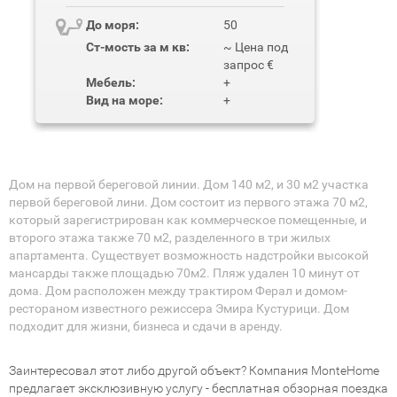
До моря:
50
Ст-мость за м кв:
~ Цена под
запрос €
Мебель:
+
Вид на море:
+
Дом на первой береговой линии. Дом 140 м2, и 30 м2 участка
первой береговой лини. Дом состоит из первого этажа 70 м2,
который зарегистрирован как коммерческое помещенные, и
второго этажа также 70 м2, разделенного в три жилых
апартамента. Существует возможность надстройки высокой
мансарды также площадью 70м2. Пляж удален 10 минут от
дома. Дом расположен между трактиром Ферал и домом-
рестораном известного режиссера Эмира Кустурици. Дом
подходит для жизни, бизнеса и сдачи в аренду.
Заинтересовал этот либо другой объект? Компания MonteHome
предлагает эксклюзивную услугу - бесплатная обзорная поездка