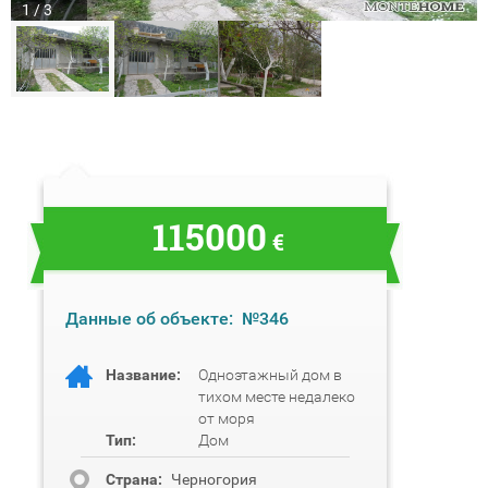
1 / 3
115000
€
Данные об объекте:
№346
Название:
Одноэтажный дом в
тихом месте недалеко
от моря
Тип:
Дом
Cтрана:
Черногория