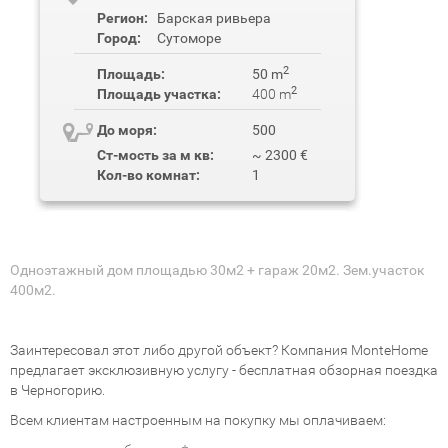
Регион:
Барская ривьера
Город:
Сутоморе
2
Площадь:
50 m
2
Площадь участка:
400 m
До моря:
500
Ст-мость за м кв:
~ 2300 €
Кол-во комнат:
1
Одноэтажный дом площадью 30м2 + гараж 20м2. Зем.участок
400м2.
Заинтересовал этот либо другой объект? Компания MonteHome
предлагает эксклюзивную услугу - бесплатная обзорная поездка
в Черногорию.
Всем клиентам настроенным на покупку мы оплачиваем: