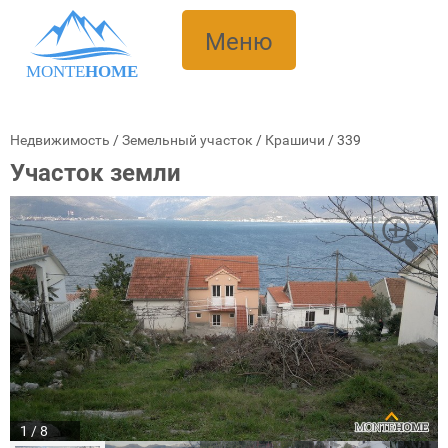
Меню
MONTE
HOME
Недвижимость
/
Земельный участок
/
Крашичи
/
339
Участок земли
1 / 8