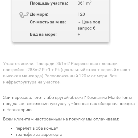
2
Площадь участка:
361 m
До моря:
120
Ст-мость за м кв:
~ Цена под
запрос €
Вид на море:
+
Участок земли. Площадь: 361m2 Разрешенная площадь
постройки : 288m2 P +1 + Pk (цокольный этаж + первый этаж +
высокая мансарда) Расположенный 120 м от моря. Вся
инфраструктура на участке.
Заинтересовал этот либо другой объект? Компания MonteHome
предлагает эксклюзивную услугу - бесплатная обзорная поездка
в Черногорию.
Всем клиентам настроенным на покупку мы оплачиваем:
перелет в оба конца*
трансфер из аэропорта