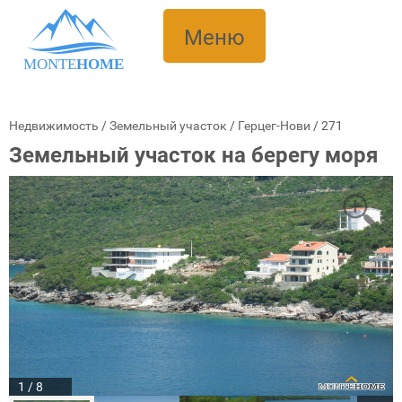
Меню
MONTE
HOME
Недвижимость
/
Земельный участок
/
Герцег-Нови
/
271
Земельный участок на берегу моря
1 / 8