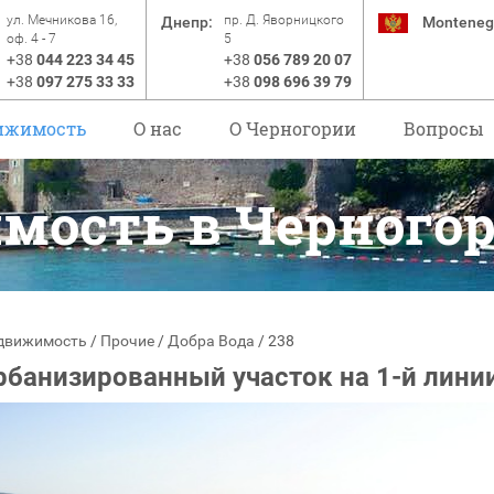
ул. Мечникова 16,
пр. Д. Яворницкого
Днепр:
Monteneg
оф. 4 - 7
5
+38
044 223 34 45
+38
056 789 20 07
+38
097 275 33 33
+38
098 696 39 79
ижимость
О нас
O Черногории
Вопросы
мость в Черного
движимость
/
Прочие
/
Добра Вода
/
238
рбанизированный участок на 1-й линии