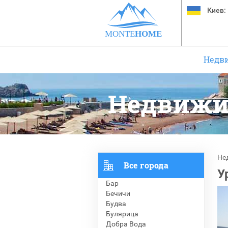
Киев:
MONTE
HOME
Недв
Недвижи
Не
Все города
У
Бар
Бечичи
Будва
Булярица
Добра Вода