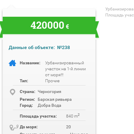
Урбанизирован
Площадь учас
420000
€
Данные об объекте:
№238
Название:
Урбанизированный
участок на 1-й линии
от моря!!!
Тип:
Прочие
Cтрана:
Черногория
Регион:
Барская ривьера
Город:
Добра Вода
2
Площадь участка:
840 m
До моря:
20