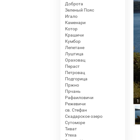
Доброта
Зеленый Пояс
Игало
Каменари
Котор
Крашичи
Кумбор
Лепетане
Луштица
Ораховац
Пераст
Петровац
Подгорица
Пржно
Прчань
Рафаиловичи
1
Режевичи
св. Стефан
Скадарское озеро
Сутоморе
Тиват
Утеха