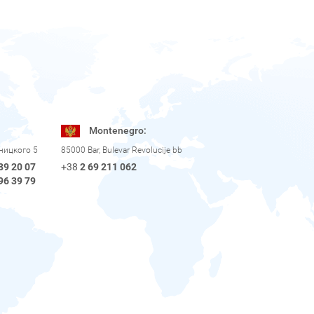
Montenegro:
рницкого 5
85000 Bar, Bulevar Revolucije bb
89 20 07
+38
2 69 211 062
96 39 79