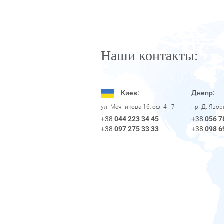
Наши контакты:
Киев:
Днепр:
пр. Д. Яво
ул. Мечникова 16, оф. 4 - 7
+38
056 7
+38
044 223 34 45
+38
098 6
+38
097 275 33 33