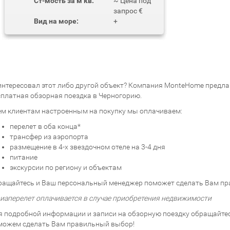
Ст-мость за м кв:
~ Цена под
запрос €
Вид на море:
+
интересовал этот либо другой объект? Компания MonteHome предлаг
сплатная обзорная поездка в Черногорию.
ем клиентам настроенным на покупку мы оплачиваем:
перелет в оба конца*
трансфер из аэропорта
размещение в 4-х звездочном отеле на 3-4 дня
питание
экскурсии по региону и объектам
ращайтесь и Ваш персональный менеджер поможет сделать Вам пр
виаперелет оплачивается в случае приобретения недвижимости
я подробной информации и записи на обзорную поездку обращайтесь
можем сделать Вам правильный выбор!