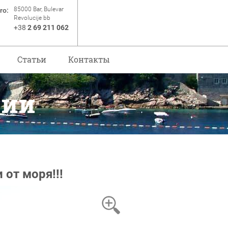
85000 Bar, Bulevar
ro:
Revolucije bb
+38
2 69 211 062
Статьи
Контакты
рии
 от моря!!!