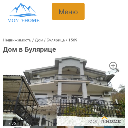
Меню
MONTE
HOME
Недвижимость
/
Дом
/
Булярица
/
1569
Дом в Булярице
1 / 35