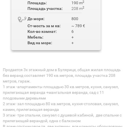
2
Площадь:
190 m
2
Площадь участка:
208 m
До моря:
800
Ст-мость за м кв:
~ 789 €
Кол-во комнат:
6
Мебель:
+
Вид на море:
+
Продается 3х этажный дом в Булярице, общая жилая площадь
без веранд составляет 190 кв.метров, площадь участка 208
метров, гараж.
1 этаж -апартаменты площадью 30 кв.метров, кухня, санузел,
прилегающая веранда +мангальная веранда, сад с 11
плодовыми деревьями
2 этаж- зал площадью 80 кв.метров, кухня-столовая, санузел,
камин, прилегающая веранда
3 этаж- три спальни, санузел с душевой кабиной, две спальни с
прилегающей верандой, одна с балконом
В доме спутниковое тв, две антенны, все комнаты оборудованы