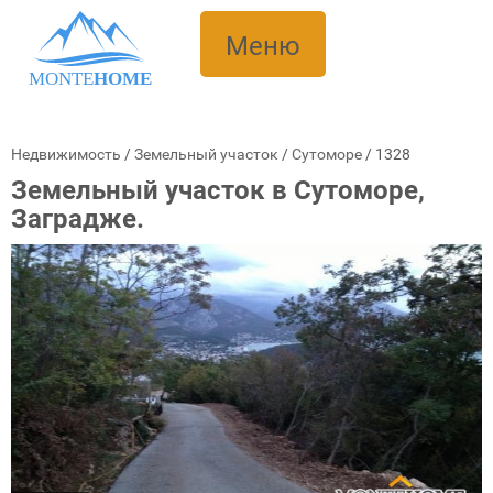
Меню
MONTE
HOME
Недвижимость
/
Земельный участок
/
Сутоморе
/
1328
Земельный участок в Сутоморе,
Заградже.