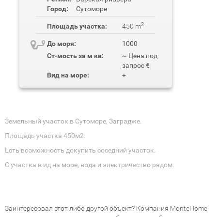
Город:
Сутоморе
2
Площадь участка:
450 m
До моря:
1000
Ст-мость за м кв:
~ Цена под
запрос €
Вид на море:
+
Земельный участок в Сутоморе, Заградже.
Площадь участка 450м2.
Есть возможность докупить соседний участок.
С участка в ид на море, вода и электричество рядом.
Заинтересовал этот либо другой объект? Компания MonteHome