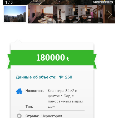
1 / 5
180000
€
Данные об объекте:
№1260
Название:
Квартира 84м2 в
центре г. Бар, с
панорамным видом.
Тип:
Дом
Cтрана:
Черногория