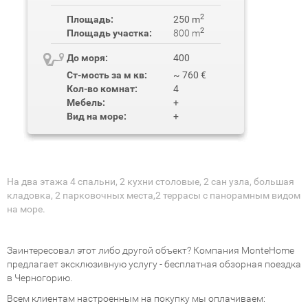
2
Площадь:
250 m
2
Площадь участка:
800 m
До моря:
400
Ст-мость за м кв:
~ 760 €
Кол-во комнат:
4
Мебель:
+
Вид на море:
+
На два этажа 4 спальни, 2 кухни столовые, 2 сан узла, большая
кладовка, 2 парковочных места,2 террасы с панорамным видом
на море.
Заинтересовал этот либо другой объект? Компания MonteHome
предлагает эксклюзивную услугу - бесплатная обзорная поездка
в Черногорию.
Всем клиентам настроенным на покупку мы оплачиваем: