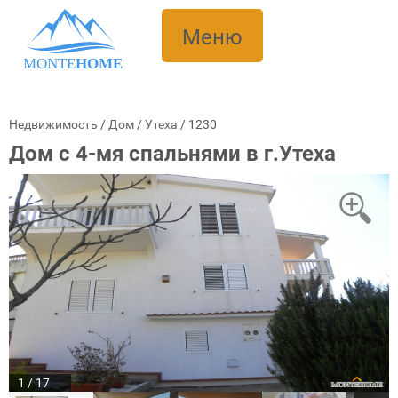
Меню
MONTE
HOME
Недвижимость
/
Дом
/
Утеха
/
1230
Дом с 4-мя спальнями в г.Утеха
1 / 17