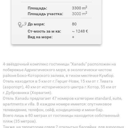
2
Площадь:
3300 m
2
Площадь участка:
3000 m
До моря:
80
Ст-мость за м кв:
~ 1248 €
Вид на море:
+
4-звёздочный комплекс гостиницы "Xanadu" расположен на
побережье Адриатического моря, в экологически чистом
районе Боко-Которского залива, в тихом местечке Кумбор.
Отель находится в 5 км от г.Герцег-Нови, 15 км от г.Тивата
(аэропорт), 40 км от исторического центра г.Котор, 55 км от
г.Дубровника (Хорватия).
Отель Xanadu предлагает 47 номеров категории standard, suite,
apartments и villa. В каждом номере имеется: спутниковое
телевидение, телефон, сейф, кондиционер и мини-бар.
Всего лишь в 80 метрах от гостиницы находится собственный
пляж (35 метров).
Также, на территории отеля 2 открытых бассейна: для взрослых