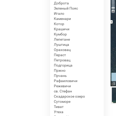
Доброта
Зеленый Пояс
Игало
Каменари
Котор
Крашичи
Кумбор
Лепетане
Луштица
Ораховац
Пераст
Петровац
Подгорица
Пржно
Прчань
Рафаиловичи
1
Режевичи
св. Стефан
Скадарское озеро
Сутоморе
Тиват
Утеха