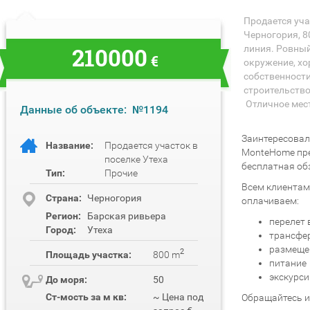
Продается уча
Черногория, 8
210000
линия. Ровный
€
окружение, хо
собственности
строительство
Отличное мес
Данные об объекте:
№1194
Заинтересовал
Название:
Продается участок в
MonteHome пре
поселке Утеха
бесплатная об
Тип:
Прочие
Всем клиентам
Cтрана:
Черногория
оплачиваем:
Регион:
Барская ривьера
перелет 
Город:
Утеха
трансфер
размещен
2
Площадь участка:
800 m
питание
экскурси
До моря:
50
Ст-мость за м кв:
~ Цена под
Обращайтесь 