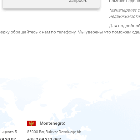
запрос €
поможет сдела
*авиаперелет о
недвижимости
Для подробной
ездку обращайтесь к нам по телефону. Мы уверены что поможем сд
Montenegro:
рницкого 5
85000 Bar, Bulevar Revolucije bb
89 20 07
+38
2 69 211 062