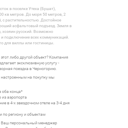
сток в поселке Утеха (Бушат),
00 кв метров. До моря 50 метров, 2
, с растительностью. Достойное
роший асфальтовый подъезд. Земля в
, хозяин русский. Возможно
 и подключение всех коммуникаций.
то для виллы или гостиницы.
 этот либо другой объект? Компания
длагает эксклюзивную услугу -
зорная поездка в Черногорию.
 настроенным на покупку мы
в оба конца*
 из аэропорта
ие в 4-х звездочном отеле на 3-4 дня
и по региону и объектам
и Ваш персональный менеджер