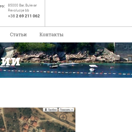
85000 Bar, Bulevar
ro:
Revolucije bb
+38
2 69 211 062
Статьи
Контакты
рии