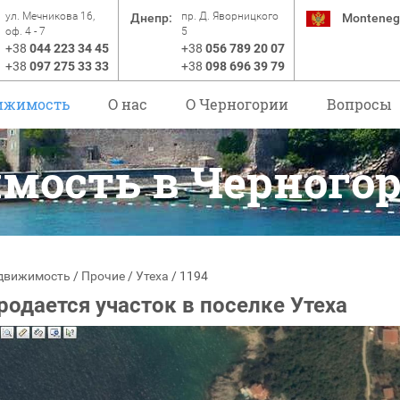
ул. Мечникова 16,
пр. Д. Яворницкого
Днепр:
Monteneg
оф. 4 - 7
5
+38
044 223 34 45
+38
056 789 20 07
+38
097 275 33 33
+38
098 696 39 79
ижимость
О нас
O Черногории
Вопросы
мость в Черного
движимость
/
Прочие
/
Утеха
/
1194
родается участок в поселке Утеха