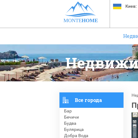
Киев:
MONTE
HOME
Недв
Недвижи
Не
Все города
П
Бар
Бечичи
Будва
Булярица
Добра Вода