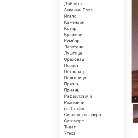
Доброта
Зеленый Пояс
Игало
Каменари
Котор
Крашичи
Кумбор
Лепетане
Луштица
Ораховац
Пераст
Петровац
Подгорица
Пржно
Прчань
Рафаиловичи
1
Режевичи
св. Стефан
Скадарское озеро
Сутоморе
Тиват
Утеха