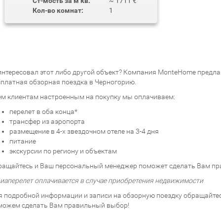
Ст-мость за м кв:
~ 1711 €
Кол-во комнат:
1
интересовал этот либо другой объект? Компания MonteHome предлаг
сплатная обзорная поездка в Черногорию.
ем клиентам настроенным на покупку мы оплачиваем:
перелет в оба конца*
трансфер из аэропорта
размещение в 4-х звездочном отеле на 3-4 дня
питание
экскурсии по региону и объектам
ращайтесь и Ваш персональный менеджер поможет сделать Вам пр
виаперелет оплачивается в случае приобретения недвижимости
я подробной информации и записи на обзорную поездку обращайтесь
можем сделать Вам правильный выбор!