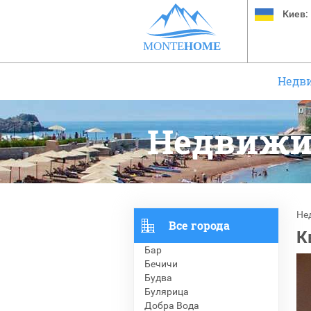
Киев:
MONTE
HOME
Недв
Недвижи
Не
Все города
К
Бар
Бечичи
Будва
Булярица
Добра Вода