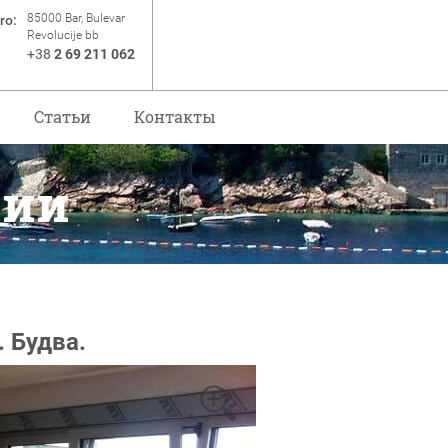
85000 Bar, Bulevar
ro:
Revolucije bb
+38
2 69 211 062
Статьи
Контакты
рии
 Будва.