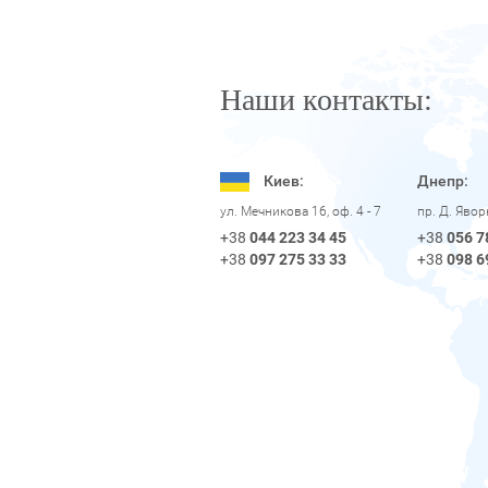
Наши контакты:
Киев:
Днепр:
пр. Д. Яво
ул. Мечникова 16, оф. 4 - 7
+38
056 7
+38
044 223 34 45
+38
098 6
+38
097 275 33 33