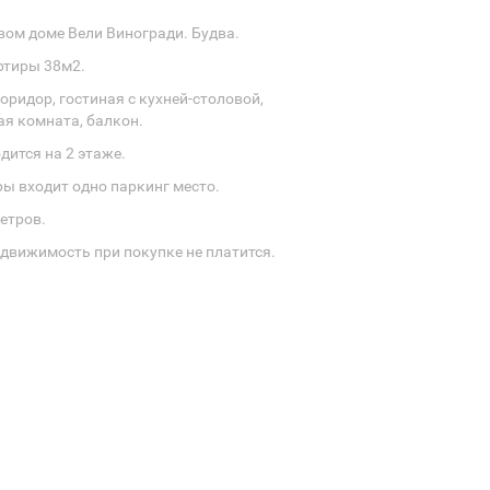
вом доме Вели Виногради. Будва.
тиры 38м2.
оридор, гостиная с кухней-столовой,
ая комната, балкон.
дится на 2 этаже.
ры входит одно паркинг место.
етров.
едвижимость при покупке не платится.