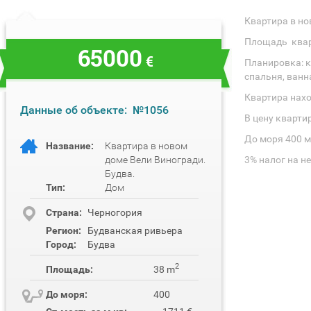
Квартира в но
Площадь квар
65000
€
Планировка: к
спальня, ванн
Квартира нахо
Данные об объекте:
№1056
В цену кварти
До моря 400 м
Название:
Квартира в новом
доме Вели Виногради.
3% налог на н
Будва.
Тип:
Дом
Cтрана:
Черногория
Регион:
Будванская ривьера
Город:
Будва
2
Площадь:
38 m
До моря:
400