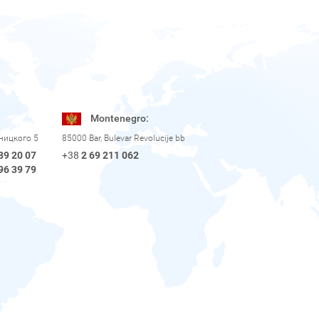
Montenegro:
рницкого 5
85000 Bar, Bulevar Revolucije bb
89 20 07
+38
2 69 211 062
96 39 79