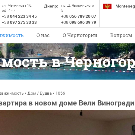
ул. Мечникова 16,
пр. Д. Яворницкого
Днепр:
Monteneg
оф. 4 - 7
5
+38
044 223 34 45
+38
056 789 20 07
+38
097 275 33 33
+38
098 696 39 79
ижимость
О нас
O Черногории
Вопросы
мость в Черного
движимость
/
Дом
/
Будва
/
1056
вартира в новом доме Вели Виногради.