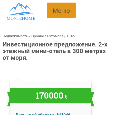
Меню
MONTE
HOME
Недвижимость
/
Прочие
/
Сутоморе
/
1046
Инвестиционное предложение. 2-х
этажный мини-отель в 300 метрах
от моря.
170000
€
Данные об объекте:
№1046