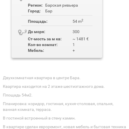
Регион:
Барская ривьера
Город:
Бар
2
Площадь:
54 m
До моря:
300
Ст-мость за м кв:
~ 1481 €
Кол-во комнат:
1
Мебель:
+
Двухкомнатная квартира в центре Бара.
Квартира находится на 2 этаже шестиэтажного дома.
Площадь 54м2.
Планировка: коридор, гостиная, кухня-столовая, спальня,
ванная комната, терраса.
В гостиной встроенный в стену камин.
В квартире сделан евроремонт, новая мебель и бытовая техника