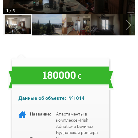
1 / 5
180000
€
Данные об объекте:
№1014
Название:
Апартаменты в
комплексе «Irish
Adriatic» в Бечичах.
Будванская ривьера.