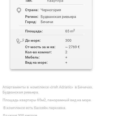
Тип:
Квартира
Cтрана:
Черногория
Регион:
Будванская ривьера
Город:
Бечичи
2
Площадь:
65 m
До моря:
300
Ст-мость за м кв:
~ 2769 €
Кол-во комнат:
2
Мебель:
+
Вид на море:
+
Апартаменты в комплексе «Irish Adriatic» в Бечичах.
Будванская ривьера.
Площадь квартиры 65м2, панорамный вид на море.
В комплексе есть бассейн.парковка.
До моря 300 метров.